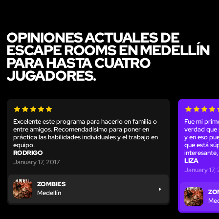
OPINIONES ACTUALES DE
ESCAPE ROOMS EN MEDELLÍN
PARA HASTA CUATRO
JUGADORES.
Excelente este programa para hacerlo en familia o
Fue mi prime
entre amigos. Recomendadísimo para poner en
verdad que 
práctica las habilidades individuales y el trabajo en
y en eso pu
equipo.
que está súp
RODRIGO
interesante,
LIZA
January 17, 2017
January 17,
ZOMBIES
ZO
Medellín
Med