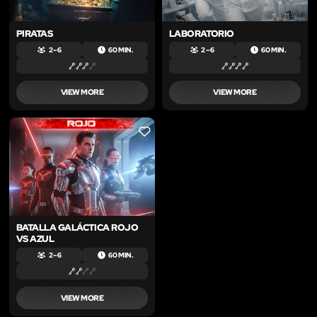
PIRATAS
LABORATORIO
2 – 6
60 MIN.
2 – 6
60 MIN.
VIEW MORE
VIEW MORE
LIKE
BATALLA GALÁCTICA ROJO
VS AZUL
2 – 6
60 MIN.
VIEW MORE