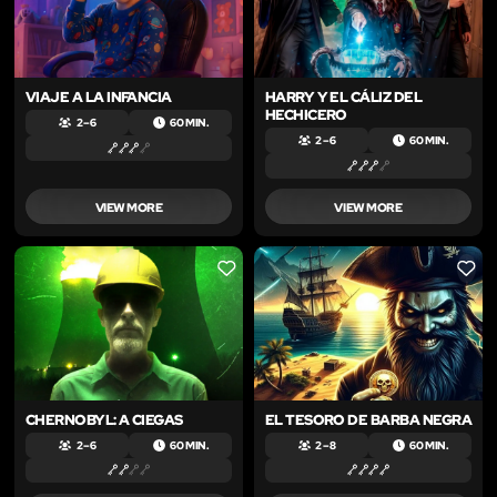
VIAJE A LA INFANCIA
HARRY Y EL CÁLIZ DEL
HECHICERO
2 – 6
60 MIN.
2 – 6
60 MIN.
VIEW MORE
VIEW MORE
LIKE
LIKE
CHERNOBYL: A CIEGAS
EL TESORO DE BARBA NEGRA
2 – 6
60 MIN.
2 – 8
60 MIN.