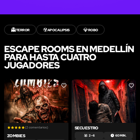
👻
☢️
💎
TERROR
APOCALIPSIS
ROBO
ESCAPE ROOMS EN MEDELLÍN
PARA HASTA CUATRO
JUGADORES
LIKE
LIKE
(2 comentarios)
SECUESTRO
ZOMBIES
2 – 6
60 MIN.