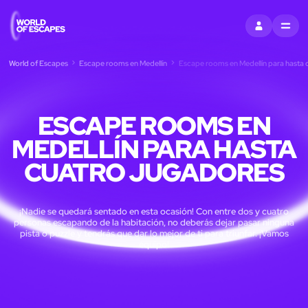
ENTRAR
MENU
World of Escapes
Escape rooms en Medellín
Escape rooms en Medellín para hasta 
ESCAPE ROOMS EN
MEDELLÍN PARA HASTA
CUATRO JUGADORES
¡Nadie se quedará sentado en esta ocasión! Con entre dos y cuatro
personas escapando de la habitación, no deberás dejar pasar ninguna
pista o puzzle y tendrás que dar lo mejor de ti para triunfar. ¡Vamos
equipo!