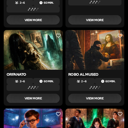
2 – 6
60 MIN.
VIEW MORE
VIEW MORE
LIKE
LIKE
ORFANATO
ROBO AL MUSEO
2 – 6
60 MIN.
2 – 6
60 MIN.
VIEW MORE
VIEW MORE
LIKE
LIKE