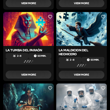
VIEW MORE
VIEW MORE
LIKE
LIKE
LA TUMBA DEL FARAÓN
LA MALDICION DEL
HECHICERO
2 – 8
60 MIN.
2 – 8
60 MIN.
VIEW MORE
VIEW MORE
LIKE
LIKE