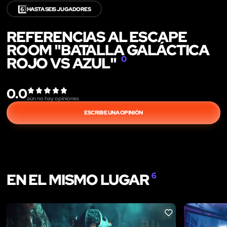
6️⃣
HASTA SEIS JUGADORES
REFERENCIAS AL ESCAPE
ROOM "BATALLA GALÁCTICA
ROJO VS AZUL"
0
0.0
aún no hay opiniones
ESCRIBE UNA OPINIÓN
EN EL MISMO LUGAR
6
LIKE