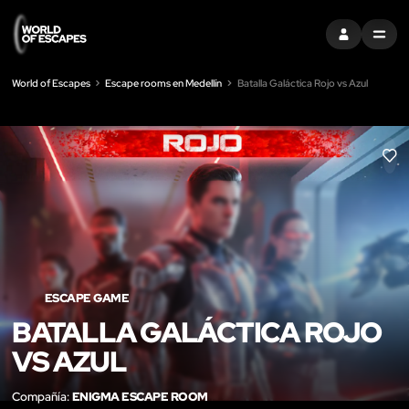
ENTRAR
MENU
World of Escapes
Escape rooms en Medellín
Batalla Galáctica Rojo vs Azul
LIK
ESCAPE GAME
BATALLA GALÁCTICA ROJO
VS AZUL
Compañía:
ENIGMA ESCAPE ROOM