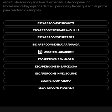
espíritu de equipo y una bonita experiencia de cooperación.
Normalmente hay equipos de 2 a 6 personas y tienen que actuar juntos
para resolver los enigmas.
ESCAPE ROOMS EN BOGOTÁ
ESCAPE ROOMS EN BARRANQUILLA
ESCAPE ROOMS EN PEREIRA
ESCAPE ROOMS EN BUCARAMANGA
6️⃣
HASTA SEIS JUGADORES
ESCAPE ROOMS EN MADRID
ESCAPE ROOMS EN BARCELONA
ESCAPE ROOMS IN MELBOURNE
ESCAPE ROOM A ROMA
ESCAPE ROOMS IN DENVER