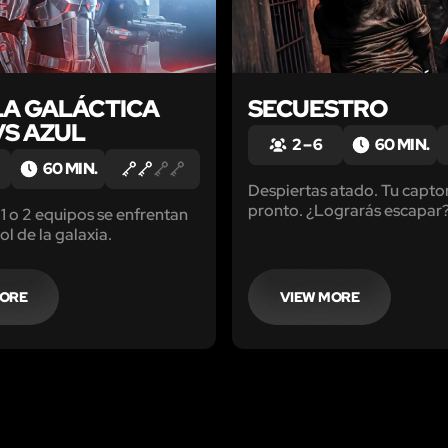
LA GALÁCTICA
SECUESTRO
VS AZUL
2 – 6
60 MIN.
60 MIN.
Despiertas atado. Tu capto
pronto. ¿Lograrás escapar
 1 o 2 equipos se enfrentan
ol de la galaxia.
MORE
VIEW MORE