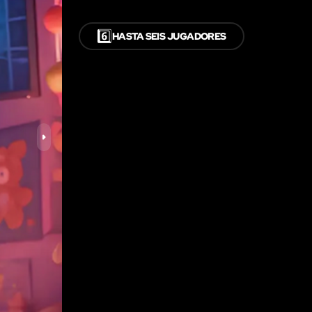
6️⃣
HASTA SEIS JUGADORES