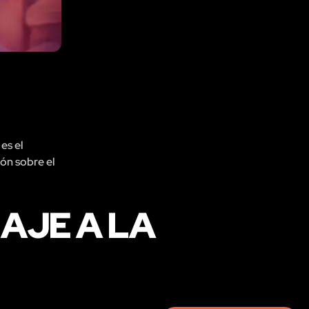
es el
ión sobre el
AJE A LA