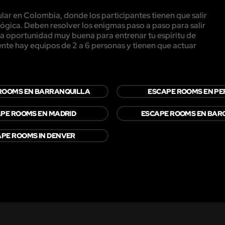
ar en Colombia, donde los participantes tienen que salir
ógica. Deben resolver los enigmas paso a paso para salir
una oportunidad muy buena para entrenar tu espíritu de
te hay equipos de 2 a 6 personas y tienen que actuar
ROOMS EN BARRANQUILLA
ESCAPE ROOMS EN PE
PE ROOMS EN MADRID
ESCAPE ROOMS EN BAR
PE ROOMS IN DENVER