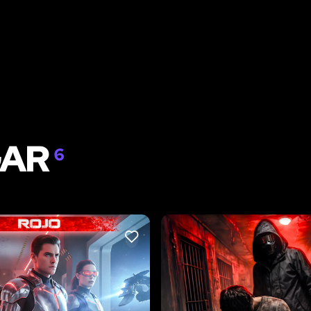
GAR
6
LIKE