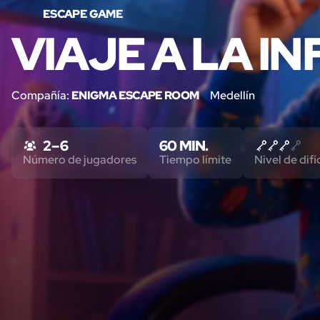
ESCAPE GAME
VIAJE A LA I
Compañía:
ENIGMA ESCAPE ROOM
Medellín
2 – 6
60 MIN.
Número de jugadores
Tiempo límite
Nivel de difi