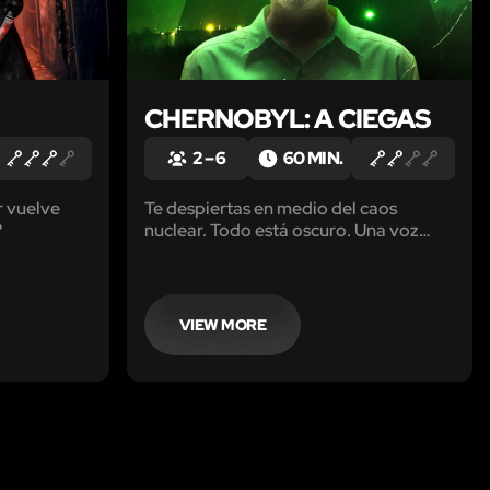
CHERNOBYL: A CIEGAS
2 – 6
60 MIN.
r vuelve
Te despiertas en medio del caos
?
nuclear. Todo está oscuro. Una voz
grita órdenes urgentes: debes enfriar
el reactor antes del colapso. Tus
sentidos son tu única guía.
¿Sobrevivirás?
VIEW MORE