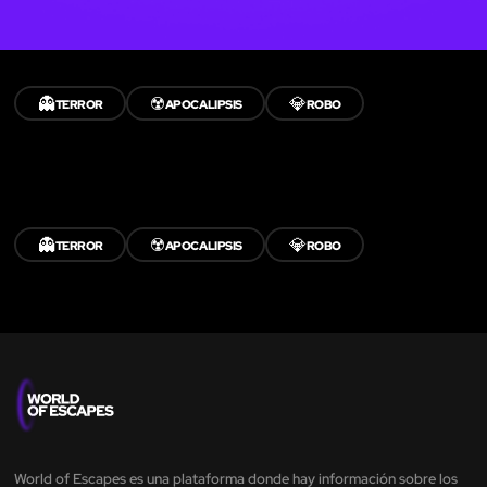
👻
☢️
💎
TERROR
APOCALIPSIS
ROBO
👻
☢️
💎
TERROR
APOCALIPSIS
ROBO
World of Escapes es una plataforma donde hay información sobre los