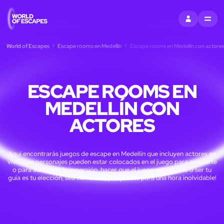
ENTRAR
MENU
World of Escapes
Escape rooms en Medellín
Escape rooms en Medellín con actore
ESCAPE ROOMS EN
MEDELLÍN CON
ACTORES
Aquí encontrarás juegos de escape en Medellín que incluyen actores en
vivo. Los personajes pueden estar colocados en el juego para asustarte
o para aumentar la inmersión, hacer que el juego sea un reto o ser tu
guía es tu elección, sea como sea, ¡Prepárate para una hora inolvidable!