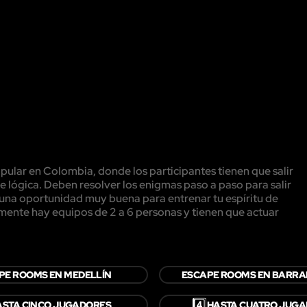
ular en Colombia, donde los participantes tienen que salir
e lógica. Deben resolver los enigmas paso a paso para salir
s una oportunidad muy buena para entrenar tu espíritu de
ente hay equipos de 2 a 6 personas y tienen que actuar
PE ROOMS EN MEDELLÍN
ESCAPE ROOMS EN BARRA
4️⃣
ASTA CINCO JUGADORES
HASTA CUATRO JUG