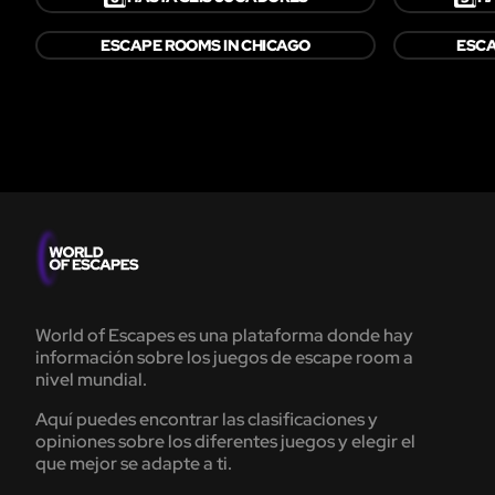
ESCAPE ROOMS IN CHICAGO
ESCA
World of Escapes es una plataforma donde hay
información sobre los juegos de escape room a
nivel mundial.
Aquí puedes encontrar las clasificaciones y
opiniones sobre los diferentes juegos y elegir el
que mejor se adapte a ti.