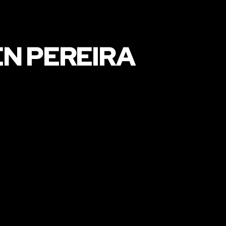
N PEREIRA