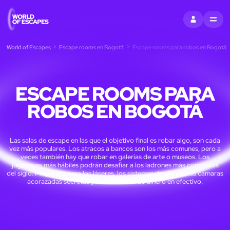
ENTRAR
MENU
World of Escapes
Escape rooms en Bogotá
Escape rooms para robos en Bogotá
ESCAPE ROOMS PARA
ROBOS EN BOGOTÁ
Las salas de escape en las que el objetivo final es robar algo, son cada
vez más populares. Los atracos a bancos son los más comunes, pero a
veces también hay que robar en galerías de arte o museos. Los
jugadores más hábiles podrán desafiar a los ladrones más conocidos
del siglo. Prepárate para los láseres, los sistemas de alarma, las cámaras
acorazadas secretas y las toneladas de dinero en efectivo.