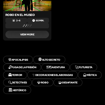
ROBO EN EL MUSEO
2 – 6
60 MIN.
VIEW MORE
☢️
🕵️
APOCALIPSIS
ALTO SECRETO
🔓
🗺️
🚀
FUGA DE LA PRISIÓN
AVENTURA
FUTURISTA
👻
✨
🔮
TERROR
DECORACIONES ELABORADAS
MÍSTICA
🔍
💎
🧩
DETECTIVES
ROBO
DESAFIANTE
🏛️
HISTÓRICO