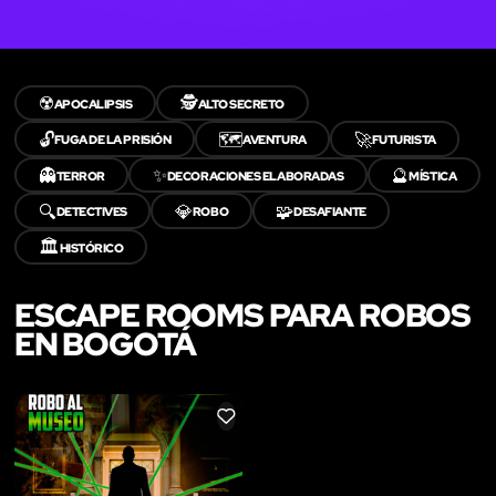
☢️
🕵️
APOCALIPSIS
ALTO SECRETO
🔓
🗺️
🚀
FUGA DE LA PRISIÓN
AVENTURA
FUTURISTA
👻
✨
🔮
TERROR
DECORACIONES ELABORADAS
MÍSTICA
🔍
💎
🧩
DETECTIVES
ROBO
DESAFIANTE
🏛️
HISTÓRICO
ESCAPE ROOMS PARA ROBOS
EN BOGOTÁ
LIKE