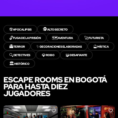
☢️
🕵️
APOCALIPSIS
ALTO SECRETO
🔓
🗺️
🚀
FUGA DE LA PRISIÓN
AVENTURA
FUTURISTA
👻
✨
🔮
TERROR
DECORACIONES ELABORADAS
MÍSTICA
🔍
💎
🧩
DETECTIVES
ROBO
DESAFIANTE
🏛️
HISTÓRICO
ESCAPE ROOMS EN BOGOTÁ
PARA HASTA DIEZ
JUGADORES
LIKE
LIKE