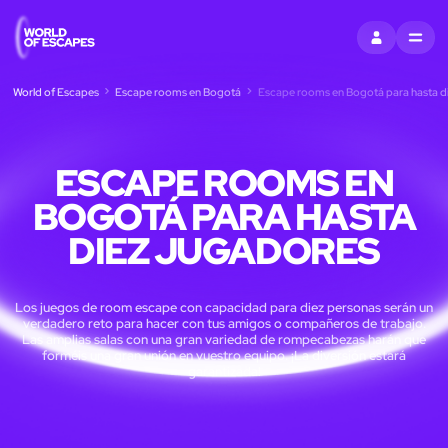
ENTRAR
MENU
World of Escapes
Escape rooms en Bogotá
Escape rooms en Bogotá para hasta di
ESCAPE ROOMS EN
BOGOTÁ PARA HASTA
DIEZ JUGADORES
Los juegos de room escape con capacidad para diez personas serán un
verdadero reto para hacer con tus amigos o compañeros de trabajo.
Las amplias salas con una gran variedad de rompecabezas harán que
forméis una gran unión en vuestro equipo. ¡La diversión estará
garantizada!