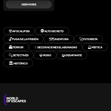
VIEW MORE
☢️
🕵️
APOCALIPSIS
ALTO SECRETO
🔓
🗺️
🚀
FUGA DE LA PRISIÓN
AVENTURA
FUTURISTA
👻
✨
🔮
TERROR
DECORACIONES ELABORADAS
MÍSTICA
🔍
💎
🧩
DETECTIVES
ROBO
DESAFIANTE
🏛️
HISTÓRICO