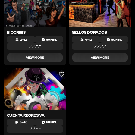
BIOCRISIS
SELLOS DORADOS
2 – 12
60 MIN.
4 – 12
60 MIN.
VIEW MORE
VIEW MORE
LIKE
CUENTA REGRESIVA
8 – 40
60 MIN.