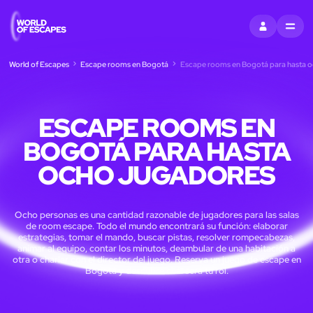
ENTRAR
MENU
World of Escapes
Escape rooms en Bogotá
Escape rooms en Bogotá para hasta o
ESCAPE ROOMS EN
BOGOTÁ PARA HASTA
OCHO JUGADORES
Ocho personas es una cantidad razonable de jugadores para las salas
de room escape. Todo el mundo encontrará su función: elaborar
estrategias, tomar el mando, buscar pistas, resolver rompecabezas,
animar al equipo, contar los minutos, deambular de una habitación a
otra o charlar con el director del juego. Reserva un juego de escape en
Bogotá y descubre cuál será tu rol.