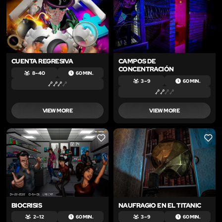
CUENTA REGRESIVA
CAMPOS DE
CONCENTRACIÓN
8 – 40
60 MIN.
3 – 9
60 MIN.
VIEW MORE
VIEW MORE
LIKE
LIKE
BIOCRISIS
NAUFRAGIO EN EL TITANIC
2 – 12
60 MIN.
3 – 9
60 MIN.