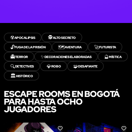
☢️
🕵️
APOCALIPSIS
ALTO SECRETO
🔓
🗺️
🚀
FUGA DE LA PRISIÓN
AVENTURA
FUTURISTA
👻
✨
🔮
TERROR
DECORACIONES ELABORADAS
MÍSTICA
🔍
💎
🧩
DETECTIVES
ROBO
DESAFIANTE
🏛️
HISTÓRICO
ESCAPE ROOMS EN BOGOTÁ
PARA HASTA OCHO
JUGADORES
LIKE
LIKE