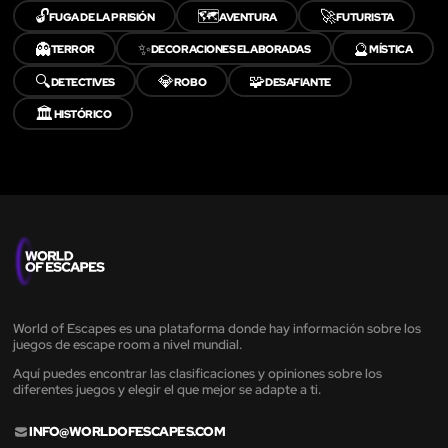
🔓
🗺️
🚀
FUGA DE LA PRISIÓN
AVENTURA
FUTURISTA
👻
✨
🔮
TERROR
DECORACIONES ELABORADAS
MÍSTICA
🔍
💎
🧩
DETECTIVES
ROBO
DESAFIANTE
🏛️
HISTÓRICO
World of Escapes es una plataforma donde hay información sobre los
juegos de escape room a nivel mundial.
Aquí puedes encontrar las clasificaciones y opiniones sobre los
diferentes juegos y elegir el que mejor se adapte a ti.
INFO@WORLDOFESCAPES.COM