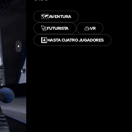
🗺️
AVENTURA
🚀
🥽
FUTURISTA
VR
4️⃣
HASTA CUATRO JUGADORES