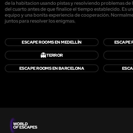
de la habitacion usando pistas y resolviendo problemas de l
del cuarto antes de que finalice el tiempo establecido. Es 
equipo y una bonita experiencia de cooperación. Normalmen
juntos para resolver los enigmas.
ESCAPE ROOMS EN MEDELLÍN
ESCAPE 
👻
TERROR
ESCAPE ROOMS EN BARCELONA
ESCA