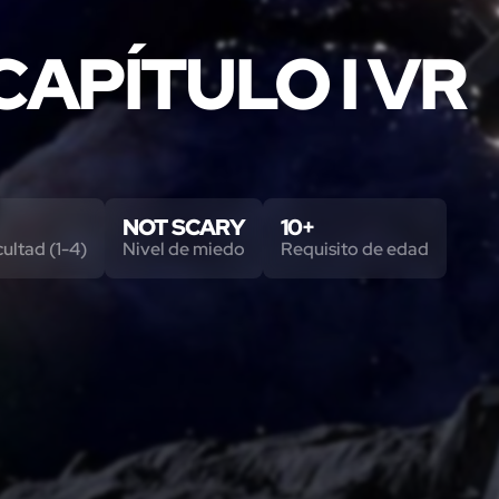
CAPÍTULO I VR
NOT SCARY
10+
cultad (1-4)
Nivel de miedo
Requisito de edad