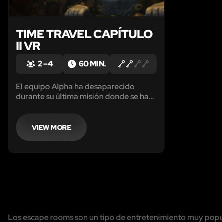
TIME TRAVEL CAPÍTULO
II VR
2 – 4
60 MIN.
El equipo Alpha ha desaparecido
durante su última misión donde se han
perdido piezas vitales de información
… Estas necesitan ser recuperadas a
toda costa! ¡Ponte tu equipo y viaja en
VIEW MORE
el tiempo para seguir el camino de los
agentes perdidos!
Los escape rooms son un tipo de entretenimiento muy popul