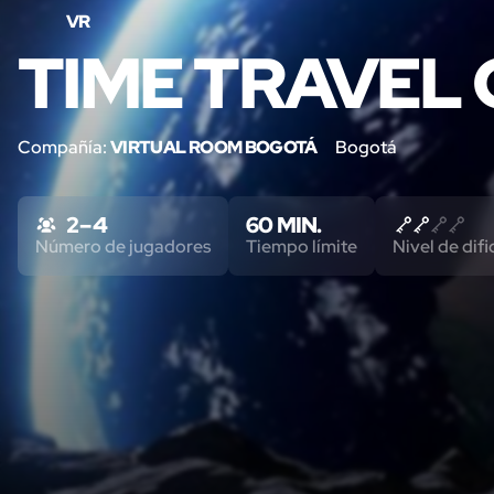
VR
TIME TRAVEL 
Compañía:
VIRTUAL ROOM BOGOTÁ
Bogotá
2 – 4
60 MIN.
Número de jugadores
Tiempo límite
Nivel de difi