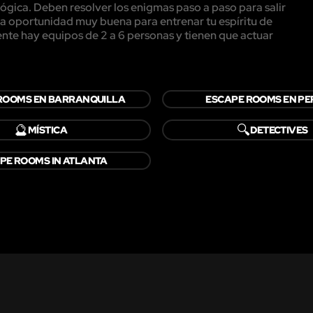
ógica. Deben resolver los enigmas paso a paso para salir
una oportunidad muy buena para entrenar tu espíritu de
te hay equipos de 2 a 6 personas y tienen que actuar
ROOMS EN BARRANQUILLA
ESCAPE ROOMS EN PE
🔮
🔍
MÍSTICA
DETECTIVES
PE ROOMS IN ATLANTA