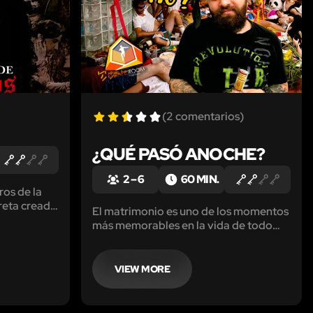
(2 comentarios)
¿QUÉ PASÓ ANOCHE?
2 – 6
60 MIN.
ros de la
reta creada
El matrimonio es uno de los momentos
ad, entregó
más memorables en la vida de todo
 asesinar a
hombre. Las despedidas de soltero sin
 humanidad.
embargo, son a veces demasiado
enigmáticas para ser recordadas.
VIEW MORE