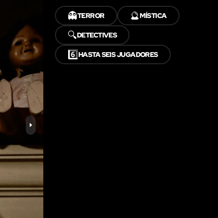
👻
🔮
TERROR
MÍSTICA
🔍
DETECTIVES
6️⃣
HASTA SEIS JUGADORES