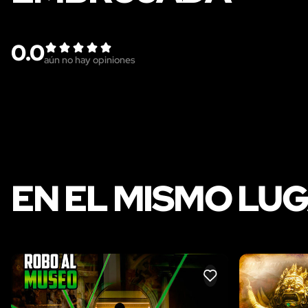
0.0
aún no hay opiniones
EN EL MISMO LU
LIKE