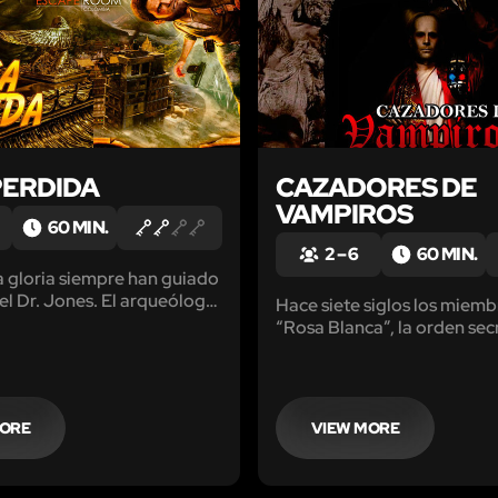
PERDIDA
CAZADORES DE
VAMPIROS
60 MIN.
2 – 6
60 MIN.
a gloria siempre han guiado
el Dr. Jones. El arqueólogo
Hace siete siglos los miemb
e aventuras más exitoso.
“Rosa Blanca”, la orden sec
para proteger a la humanid
sus vidas en un esfuerzo por
Drácula, la pesadilla de la
Pero fallaron.
MORE
VIEW MORE