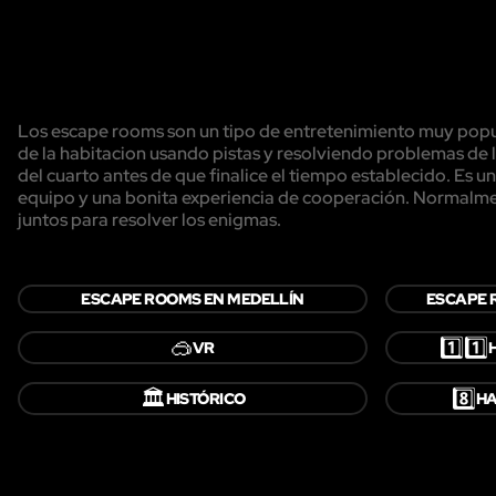
Los escape rooms son un tipo de entretenimiento muy popul
de la habitacion usando pistas y resolviendo problemas de l
del cuarto antes de que finalice el tiempo establecido. Es 
equipo y una bonita experiencia de cooperación. Normalmen
juntos para resolver los enigmas.
ESCAPE ROOMS EN MEDELLÍN
ESCAPE 
🥽
1️⃣1️⃣
VR
🏛️
8️⃣
HISTÓRICO
HA