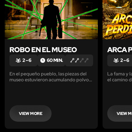
ROBO EN EL MUSEO
ARCA 
2 – 6
60 MIN.
2 – 6
En el pequeño pueblo, las piezas del
La fama y l
museo estuvieron acumulando polvo
el camino d
hasta que estalló la noticia de que una
y cazador d
de ellas podría ser una antigua reliquia
olvidada hace mucho tiempo y que
estaría avaluada en millones de pesos.
VIEW MORE
VIEW 