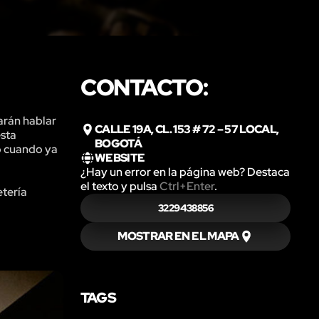
CONTACTO:
arán hablar
CALLE 19A, CL. 153 # 72 – 57 LOCAL,
esta
BOGOTÁ
so cuando ya
WEBSITE
¿Hay un error en la página web? Destaca
el texto y pulsa
Ctrl+Enter
.
etería
3229438856
MOSTRAR EN EL MAPA
TAGS