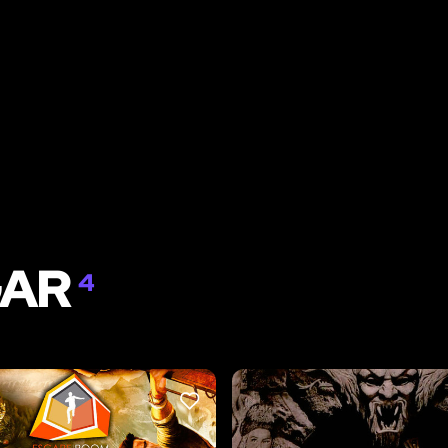
GAR
4
LIKE