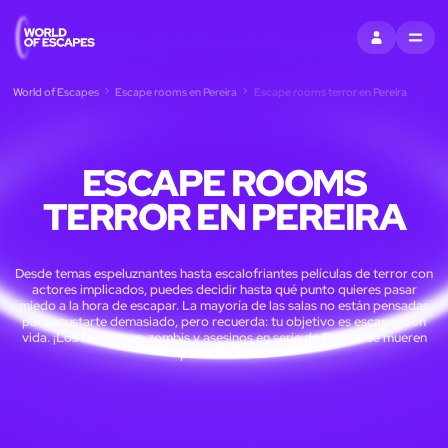
ENTRAR
MENU
World of Escapes
Escape rooms en Pereira
Escape rooms terror en Pereira
ESCAPE ROOMS
TERROR EN PEREIRA
Desde temas espeluznantes hasta escalofriantes películas de terror con
actores implicados, puedes decidir hasta qué punto quieres pasar
miedo a la hora de escapar. La mayoría de las salas no están pensadas
para asustarte demasiado, pero recuerda: tu objetivo es escapar con
vida. ¡Los fantasmas, zombis y asesinos en serie de Pereira se mueren
por conocerte!